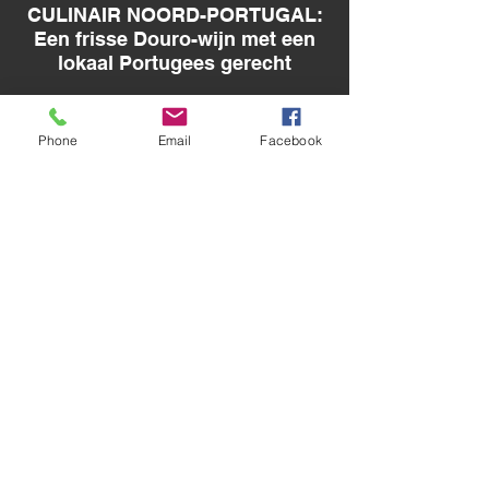
CULINAIR NOORD-PORTUGAL:
Een frisse Douro-wijn met een
lokaal Portugees gerecht
Culinair Noord-Portugal - Een eerlijke &
heerlijke keuken
Phone
Email
Facebook
CULINAIR MADEIRA -
Gastronomisch Portugal op zijn
best