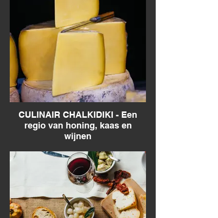
CULINAIR CHALKIDIKI - Een
regio van honing, kaas en
wijnen
Culinair Chalkidiki - een stukje Grieks
vasteland vol authentieke smaken