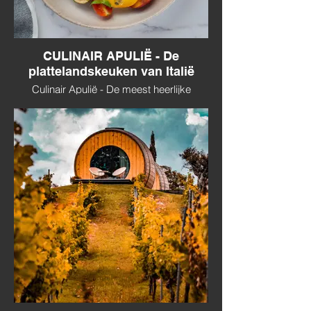
CULINAIR APULIË - De
plattelandskeuken van Italië
Culinair Apulië - De meest heerlijke
tomaten vind je hier