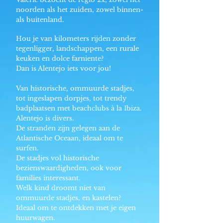
noorden als het zuiden, zowel binnen-
als buitenland.
Hou je van kilometers rijden zonder
tegenligger, landschappen, een rurale
keuken en dolce farniente?
Dan is Alentejo iets voor jou!
Van historische, ommuurde stadjes,
tot ingeslapen dorpjes, tot trendy
badplaatsen met beachclubs à la Ibiza.
Alentejo is divers.​
De stranden zijn gelegen aan de
Atlantische Oceaan, ideaal om te
surfen.
De stadjes vol historische
bezienswaardigheden, ook voor
families interessant.
Welk kind droomt niet van
ommuurde stadjes, en kastelen?
Ideaal om te ontdekken met je eigen
huurwagen.