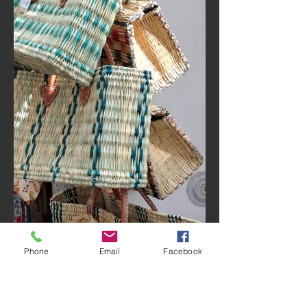
Phone
Email
Facebook